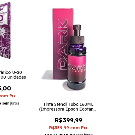
ráfico U-20
100 Unidades
5,00
com
Pix
5
sem juros
Tinta Stencil Tubo 160ML
(Impressora Epson Ecotank)
- Dark
R$399,99
R$359,99
com
Pix