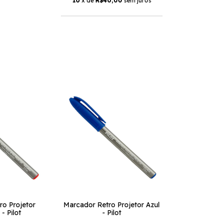
10
x de
R$40,00
sem juros
ro Projetor
Marcador Retro Projetor Azul
- Pilot
- Pilot