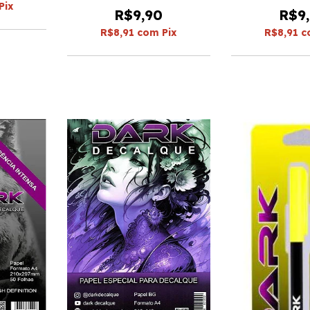
Pix
R$9,90
R$9
R$8,91
com
Pix
R$8,91
c