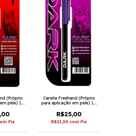
nd (Próprio
Caneta Freehand (Próprio
em pele) 1.4
para aplicação em pele) 1.4
 - Dark
Violeta Escuro - Dark
,00
R$25,00
com
Pix
R$22,50
com
Pix