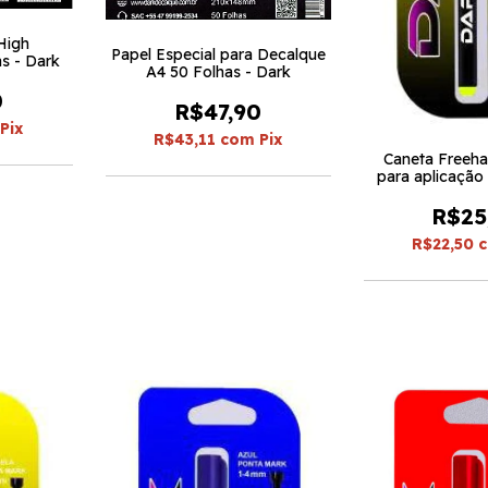
High
Papel Especial para Decalque
as - Dark
A4 50 Folhas - Dark
0
R$47,90
Pix
R$43,11
com
Pix
Caneta Freeha
para aplicação 
Amarela 
R$25
R$22,50