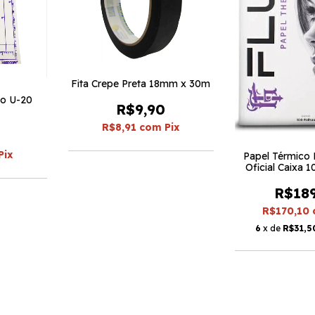
Fita Crepe Preta 18mm x 30m
co U-20
R$9,90
R$8,91
com
Pix
Pix
Papel Térmico 
Oficial Caixa 
R$18
R$170,10
6
x de
R$31,5