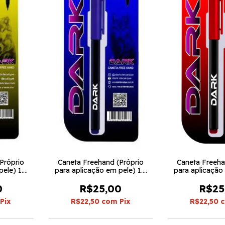
Próprio
Caneta Freehand (Próprio
Caneta Freeha
pele) 1.4
para aplicação em pele) 1.4
para aplicação 
rk
Azul - Dark
Vermelha
0
R$25,00
R$25
Pix
R$22,50
com
Pix
R$22,50